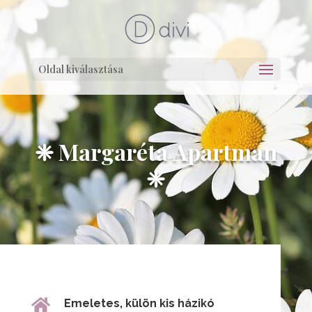
Oldal kiválasztása
❈ Margaréta
Apartman
❈

Emeletes, külön kis házikó