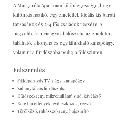
A Margaréta Apartman különlegessége, hogy
külön kis házikó, egy emelettel. Ideális kis baráti
társaságok és 2-4 fős családok részére. A
nagyobb, franciaágyas hálószoba az emeleten
található, a konyha és egy kihúzható kanapéágy,
valamint a fürdőszoba pedig a földszinten.
Felszerelés
Síkképernyős TV, 2 ágy, kanapéágy
Zuhanytálcás fürdőszoba
Hűtőszekrény, mikrohullámú sütő, kávéfőző
Konyhai edények, evőeszközök, rezsó
Törölköző, ruhásszekrény, hajszárító